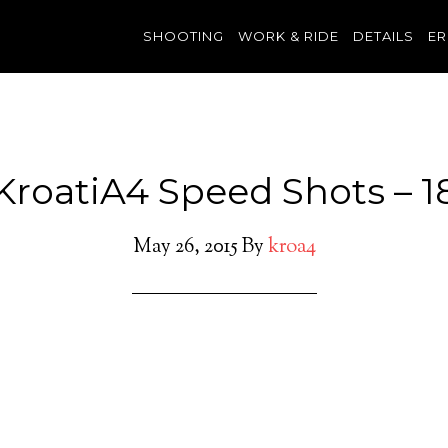
SHOOTING
WORK & RIDE
DETAILS
ER
KroatiA4 Speed Shots – 1
May 26, 2015
By
kroa4