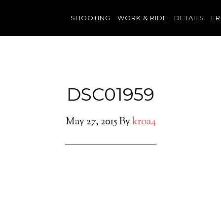
SHOOTING
WORK & RIDE
DETAILS
ER
DSC01959
May 27, 2015
By
kroa4