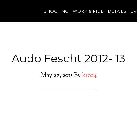
SHOOTING
WORK & RIDE
DETAILS
ER
Audo Fescht 2012- 13
May 27, 2015
By
kroa4