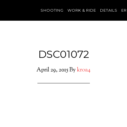
SHOOTING
WORK & RIDE
DETAILS
ER
DSC01072
April 29, 2015
By
kroa4