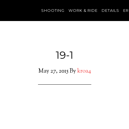
SHOOTING
WORK & RIDE
DETAILS
ER
19-1
May 27, 2015
By
kroa4