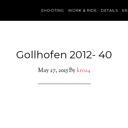
SHOOTING
WORK & RIDE
DETAILS
ER
Gollhofen 2012- 40
May 27, 2015
By
kroa4