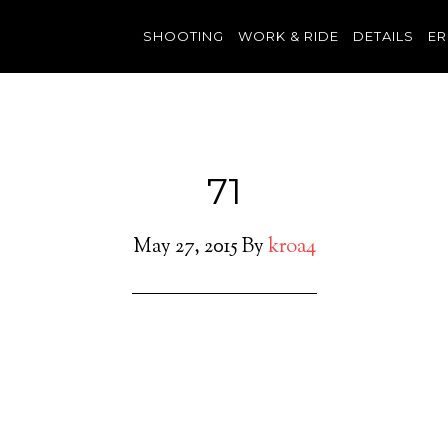
SHOOTING
WORK & RIDE
DETAILS
ER
71
May 27, 2015
By
kroa4