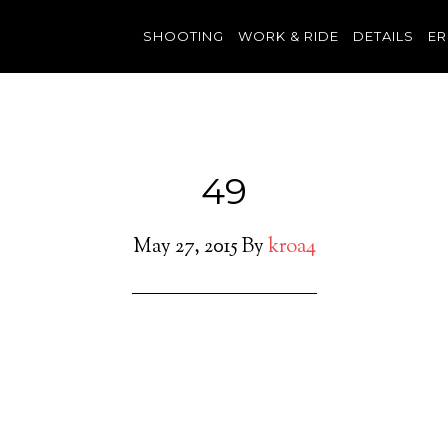
SHOOTING
WORK & RIDE
DETAILS
ER
49
May 27, 2015
By
kroa4