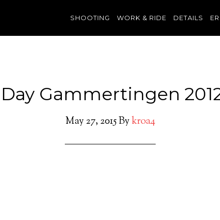
SHOOTING
WORK & RIDE
DETAILS
ER
 Day Gammertingen 2012
May 27, 2015
By
kroa4