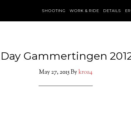
SHOOTING
WORK & RIDE
DETAILS
ER
 Day Gammertingen 2012
May 27, 2015
By
kroa4