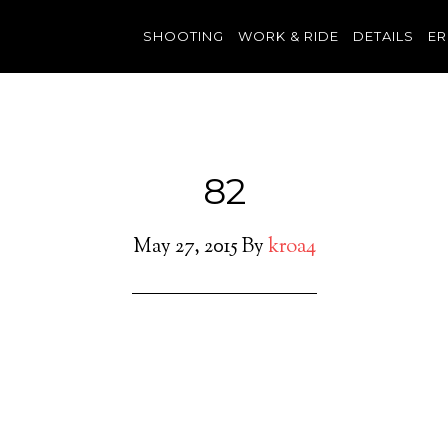
SHOOTING
WORK & RIDE
DETAILS
ER
82
May 27, 2015
By
kroa4