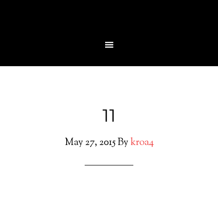
11
May 27, 2015
By
kroa4