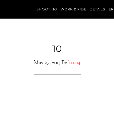
SHOOTING
WORK & RIDE
DETAILS
ER
10
May 27, 2015
By
kroa4